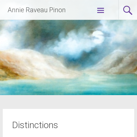
Aller
Annie Raveau Pinon
au
contenu
principal
Distinctions